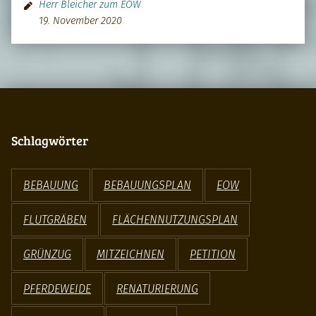
Herr Bleicher zum EOW
19. November 2020
Schlagwörter
BEBAUUNG
BEBAUUNGSPLAN
EOW
FLUTGRÄBEN
FLÄCHENNUTZUNGSPLAN
GRÜNZUG
MITZEICHNEN
PETITION
PFERDEWEIDE
RENATURIERUNG