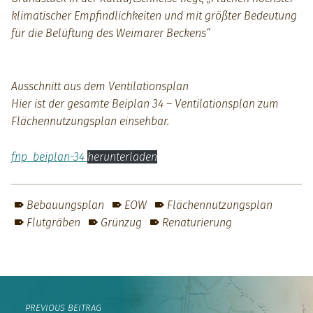
klimatischer Empfindlichkeiten und mit größter Bedeutung
für die Belüftung des Weimarer Beckens“
Ausschnitt aus dem Ventilationsplan
Hier ist der gesamte Beiplan 34 – Ventilationsplan zum
Flächennutzungsplan einsehbar.
fnp_beiplan-34
herunterladen
Bebauungsplan
EOW
Flächennutzungsplan
Flutgräben
Grünzug
Renaturierung
Skip back to main navigation
Post navigation
PREVIOUS BEITRAG