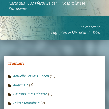
Karte aus 1882 Pferdeweiden – Hospitalwiese –
Safranwiese
NEXT BEITRAG
Lageplan EOW-Gelände 1990
Themen
Aktuelle Entwicklungen
(15)
Allgemein
(1)
Bestand und Altlasten
(3)
Faktensammlung
(2)